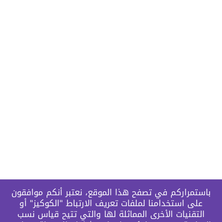
باستمراركم في تصفح هذا الموقع، نعتبر أنكم موافقون
على استخدامنا لملفات تعريف الارتباط "الكوكيز" أو
التقنيات الأخرى المماثلة لها والتي تتيح قياس نسب