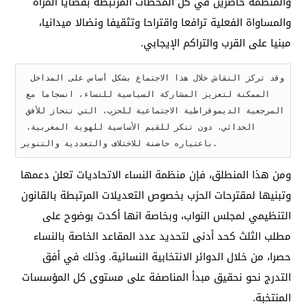
والمنظمة حاضرين في كل المحطات المرتبطة بقضايا المرأة
والمساواة الفعلية ترافعا واقتراحا وتثقيفا ونضالا ميدانيا،
مبنيا على القرب والتراكم الإيجابي.
 وقد تركز النقاش خلال هذا الاجتماع بشكل أساس على المداخل 
الممكنة لتعزيز المشاركة السياسية للنساء، انسجاما مع 
المرجعية الديموقراطية الاجتماعية للحزب، التي تنحاز للأفق 
الحداثي، دون تنكر للقيم الأساسية للهوية المغربية، 
باعتباره حاضنة للاختلاف والتعددية والتنوير.
ومن هذا المنطلق، فإن منظمة النساء الاتحاديات تعلن دعمها
وتبنيها لمقترحات الحزب بخصوص التعديلات المرتبطة بالقانون
التنظيمي لمجلس النواب، وبخاصة انها أكدت بوضوح على
مطلب الثلث كحد أدنى لتحديد عدد المقاعد الخاصة بالنساء
حصرا، من خلال الدوائر الانتخابية النسائية. وذلك في أفق
التدرج نحو نحقيق مبدأ المناصفة على مستوى كل المؤسسات
المنتخبة.