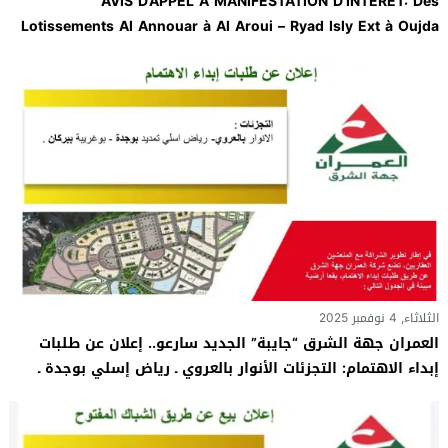
AVIS D’APPEL A MANIFESTATION D’INTERET: Des
Lotissements Al Annouar à Al Aroui – Ryad Isly Ext à Oujda
et Boughriba a Berkane
الثلاثاء, 4 نوفمبر 2025
العمران جهة الشرق “جايبة” الجديد سارعو.. إعلان عن طلبات
إبداء الاهتمام: التجزئات الأنوار بالعروي ـ رياض إسلي بوجدة ـ
بوغريبة ببركان