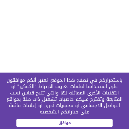
باستمراركم في تصفح هذا الموقع، نعتبر أنكم موافقون
على استخدامنا لملفات تعريف الارتباط "الكوكيز" أو
التقنيات الأخرى المماثلة لها والتي تتيح قياس نسب
المتابعة وتقترح عليكم خاصيات تشغيل ذات صلة بمواقع
التواصل الاجتماعي أو محتويات أخرى أو إعلانات قائمة
على خياراتكم الشخصية
موافق