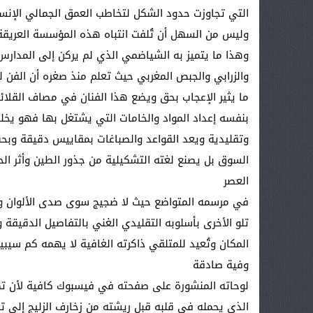
التي تجاوزت حدود الشكل لتخاطب العمق الجمالي الإنس
وليس من السهل أن تُلفت انتباه هذه المؤسسة العريقة 
وهذا ما يتميز به الشياضمي الذي لم يركن إلى المدارس
والزرابي والجبص المغربي حيث تعلم منذ صغره أن الفن لي
ما يثير الإعجاب بحق ويضع هذا الفنان في مصاف القلائل
بنفسه إعداد المواد والخامات التي يشتغل بها فهو يخ
وتقليدية ويعد القواعد والصباغات بمقاييس دقيقة وبح
السوق بل يصنع لغته التشكيلية من جذور الطين وأثر ال
العصر
في مرسمه المتواضع حيث لا ضجيج سوى صدى الألوان و
تلو الأخرى بأسلوبه التقليدي الغني بالتفاصيل الدقيق
المكان وتُعيد للمتلقي ذاكرته الغافية لا يهمه كم سي
وفية صادقة
لوحاته المنشورة على صفحته في فيسبوك كافية لأن تكش
الذي يحمله في قلبه قبل ريشته من زخارف الزليج إلى تك