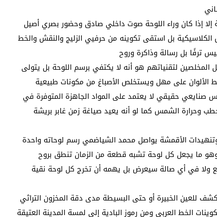
اني
إلا إذا كان وراء اللوحة صوت داخلي صادق وحضور بصري أصيل
 الكلاسيكية بل استقى تكوينه من حرفيي الزليج والنقش والخط
س ترفًا بل رسالة وذاكرة وروح
 المخلصين لتقنياتهم هو أنه لا يكتفي برسم اللوحة بل يتولى
لط الألوان على مهل ويستخلص الأصباغ من مكونات طبيعية
س صنايعي حقيقي لا يعتمد على المواد الجاهزة المتوفرة في
حطب وحرارة الشمس كما لو أنه يعيد صياغة زمن غابر بريشة
تنهيدات الأقمشة يواصل محمد الشياضمي رسم لوحاته واحدة
ة وهو ما يجعل كل لوحة تشبه قطعة من الزمان تنطق بروح
بيع ولا في أي صالة سيعرض بل يهمه أن تخرج كل لوحة نقية
ف للعين الخبيرة أو حتى البسيطة مدى دقة المخزون التراثي
وينات الخط العربي ومن رموز البادية إلى لمسة المدينة العتيقة