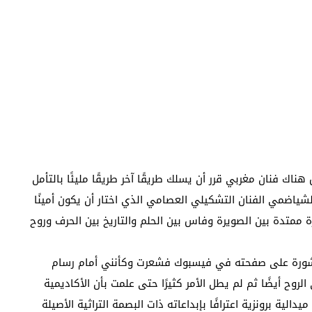
ك فنان مغربي قرر أن يسلك طريقًا آخر طريقًا مليئًا بالتأمل
شياضمي الفنان التشكيلي العصامي الذي اختار أن يكون أمينًا
ة ممتدة بين الصويرة وفاس بين الحلم والتاريخ بين الحرف وروح
نشورة على صفحته في فيسبوك فشعرت وكأنني أمام رسام
أيضًا ثم لم يطل الأمر كثيرًا حتى علمت بأن الأكاديمية
الفرنسية للفنون والعلوم والآداب منحته أواخر سنة 2023 ميدالية برونزية اعترافًا بإبداعاته ذات البصمة التراثية الأصيلة