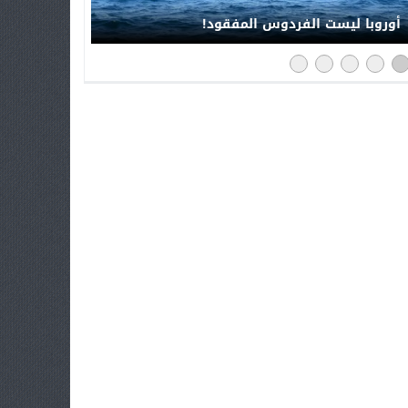
أوروبا ليست الفردوس المفقود!