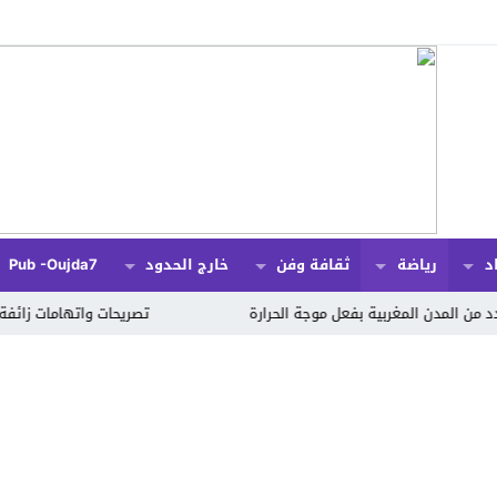
د
رياضة
ثقافة وفن
خارج الحدود
Pub -oujda7
ية بفعل موجة الحرارة
تصريحات واتهامات زائفة عن فتح الحدود تج