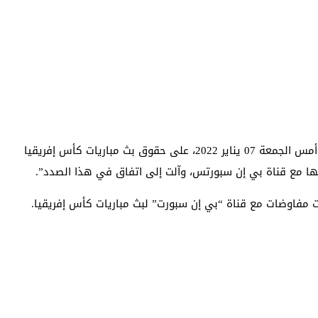
حصلت الشركة الوطنية للإذاعة والتفلزة المغربية، SNRT،أمس الجمعة 07 يناير 2022، على حقوق بث مباريات كأس إفريقيا
تها مع قناة بي إن سبورتس، وآلت إلى اتفاق في هذا الصدد”.
رت مفاوضات مع قناة “بي إن سبورت” لبث مباريات كأس إفريقيا.