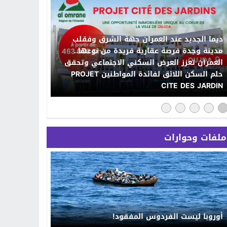
ديما الجديد عند العمران جهة الشرق وفقلب
مدينة وجدة فرصة عقارية فريدة من نوعها..
العمران تعزز العرض السكني الاجتماعي وتحقق
حلم السكن اللائق لفائدة المواطنين PROJET
CITE DES JARDIN
ملفات وحوارات
أوروبا ليست الفردوس المفقود!