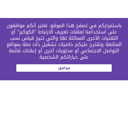
باستمراركم في تصفح هذا الموقع، نعتبر أنكم موافقون
على استخدامنا لملفات تعريف الارتباط "الكوكيز" أو
التقنيات الأخرى المماثلة لها والتي تتيح قياس نسب
المتابعة وتقترح عليكم خاصيات تشغيل ذات صلة بمواقع
التواصل الاجتماعي أو محتويات أخرى أو إعلانات قائمة
على خياراتكم الشخصية
موافق