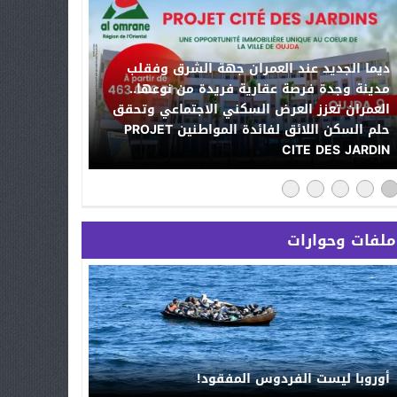
ديما الجديد عند العمران جهة الشرق وفقلب
مدينة وجدة فرصة عقارية فريدة من نوعها..
العمران تعزز العرض السكني الاجتماعي وتحقق
حلم السكن اللائق لفائدة المواطنين PROJET
CITE DES JARDIN
ملفات وحوارات
أوروبا ليست الفردوس المفقود!