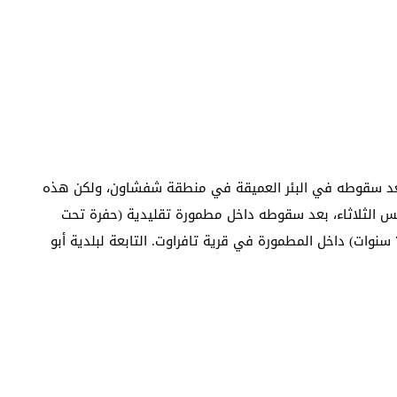
عه بعد سقوطه في البئر العميقة في منطقة شفشاون، ولكن هذه
 الثلاثاء، بعد سقوطه داخل مطمورة تقليدية (حفرة تحت
الأرض) لتجميع مياه الصرف الصحي. وقد سقط فارس (7 سنوات) داخل المطمورة في قرية تافراوت. التابعة لبلدية أبو