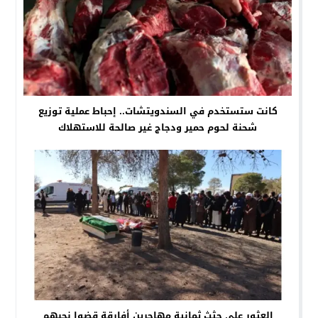
كانت ستستخدم في السندويتشات.. إحباط عملية توزيع
شحنة لحوم حمير ودجاج غير صالحة للاستهلاك
العثور على جثث ثمانية مهاجرين أفارقة قضوا نحبهم