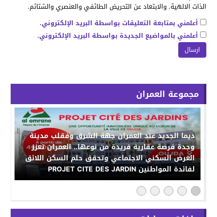
الذات الالهية. والابتعاد عن التحريض الطائفي والعنصري والشتائم.
أعلمني بمتابعة التعليقات بواسطة البريد الإلكتروني.
أعلمني بالمواضيع الجديدة بواسطة البريد الإلكتروني.
مجموعة العمران
ديما الجديد عند العمران جهة الشرق وفقلب مدينة
وجدة فرصة عقارية فريدة من نوعها.. العمران تعزز
العرض السكني الاجتماعي وتحقق حلم السكن اللائق
لفائدة المواطنين PROJET CITE DES JARDIN