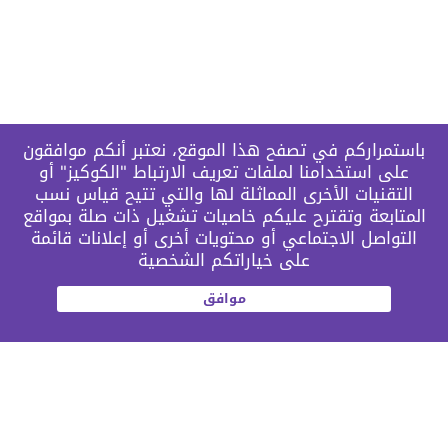
باستمراركم في تصفح هذا الموقع، نعتبر أنكم موافقون
على استخدامنا لملفات تعريف الارتباط "الكوكيز" أو
التقنيات الأخرى المماثلة لها والتي تتيح قياس نسب
المتابعة وتقترح عليكم خاصيات تشغيل ذات صلة بمواقع
التواصل الاجتماعي أو محتويات أخرى أو إعلانات قائمة
على خياراتكم الشخصية
موافق