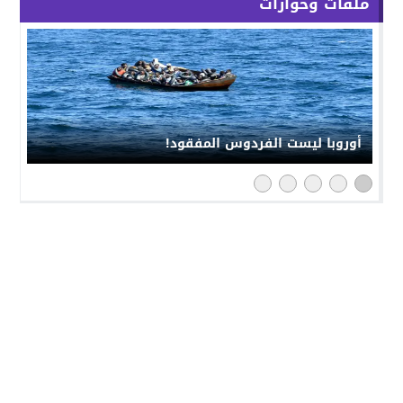
ملفات وحوارات
أوروبا ليست الفردوس المفقود!