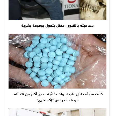
بعد عبثه بالقبور.. مختل يتجول بجمجمة بشرية
كانت مخبأة داخل علب لمواد غذائية.. حجز أكثر من 76 ألف
قرصا مخدرا من “إكستازي”