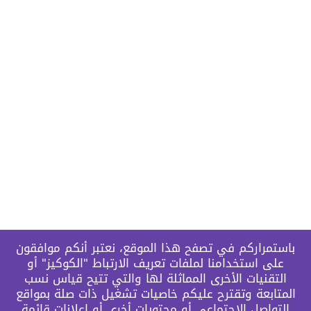
باستمراركم في تصفح هذا الموقع، نعتبر أنكم موافقون
على استخدامنا لملفات تعريف الارتباط "الكوكيز" أو
التقنيات الأخرى المماثلة لها والتي تتيح قياس نسب
المتابعة وتقترح عليكم خاصيات تشغيل ذات صلة بمواقع
التواصل الاجتماعي أو محتويات أخرى أو إعلانات قائمة