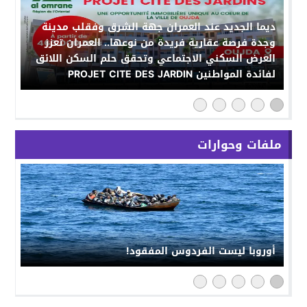
ديما الجديد عند العمران جهة الشرق وفقلب مدينة
وجدة فرصة عقارية فريدة من نوعها.. العمران تعزز
العرض السكني الاجتماعي وتحقق حلم السكن اللائق
لفائدة المواطنين PROJET CITE DES JARDIN
ملفات وحوارات
أوروبا ليست الفردوس المفقود!