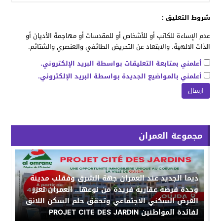
شروط التعليق :
عدم الإساءة للكاتب أو للأشخاص أو للمقدسات أو مهاجمة الأديان أو
الذات الالهية. والابتعاد عن التحريض الطائفي والعنصري والشتائم.
أعلمني بمتابعة التعليقات بواسطة البريد الإلكتروني.
أعلمني بالمواضيع الجديدة بواسطة البريد الإلكتروني.
مجموعة العمران
ديما الجديد عند العمران جهة الشرق وفقلب مدينة
وجدة فرصة عقارية فريدة من نوعها.. العمران تعزز
العرض السكني الاجتماعي وتحقق حلم السكن اللائق
لفائدة المواطنين PROJET CITE DES JARDIN