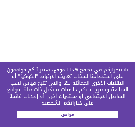
باستمراركم في تصفح هذا الموقع، نعتبر أنكم موافقون
على استخدامنا لملفات تعريف الارتباط "الكوكيز" أو
التقنيات الأخرى المماثلة لها والتي تتيح قياس نسب
المتابعة وتقترح عليكم خاصيات تشغيل ذات صلة بمواقع
التواصل الاجتماعي أو محتويات أخرى أو إعلانات قائمة
على خياراتكم الشخصية
موافق