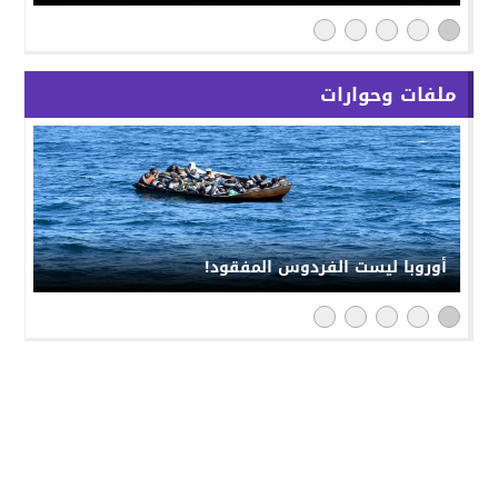
ملفات وحوارات
أوروبا ليست الفردوس المفقود!