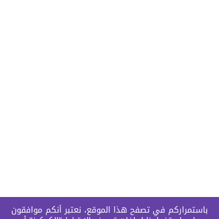
باستمراركم في تصفح هذا الموقع، نعتبر أنكم موافقون