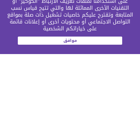
على استخدامنا لملفات تعريف الارتباط "الكوكيز" أو
التقنيات الأخرى المماثلة لها والتي تتيح قياس نسب
المتابعة وتقترح عليكم خاصيات تشغيل ذات صلة بمواقع
التواصل الاجتماعي أو محتويات أخرى أو إعلانات قائمة
على خياراتكم الشخصية
موافق