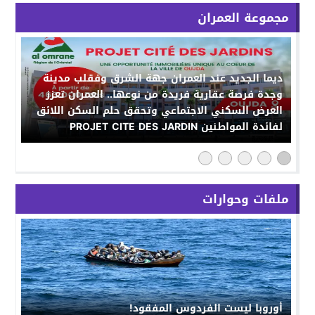
مجموعة العمران
ديما الجديد عند العمران جهة الشرق وفقلب مدينة
وجدة فرصة عقارية فريدة من نوعها.. العمران تعزز
العرض السكني الاجتماعي وتحقق حلم السكن اللائق
لفائدة المواطنين PROJET CITE DES JARDIN
ملفات وحوارات
أوروبا ليست الفردوس المفقود!