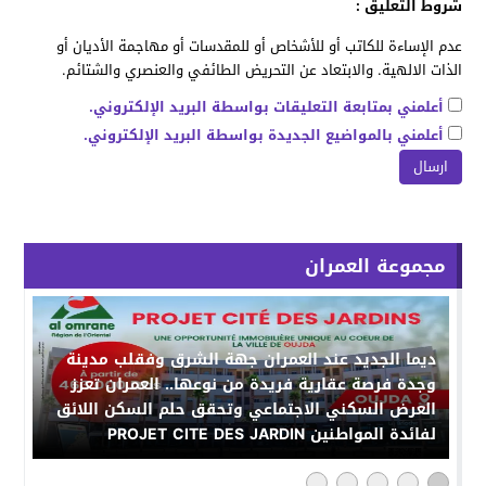
شروط التعليق :
عدم الإساءة للكاتب أو للأشخاص أو للمقدسات أو مهاجمة الأديان أو
الذات الالهية. والابتعاد عن التحريض الطائفي والعنصري والشتائم.
أعلمني بمتابعة التعليقات بواسطة البريد الإلكتروني.
أعلمني بالمواضيع الجديدة بواسطة البريد الإلكتروني.
مجموعة العمران
ديما الجديد عند العمران جهة الشرق وفقلب مدينة
وجدة فرصة عقارية فريدة من نوعها.. العمران تعزز
العرض السكني الاجتماعي وتحقق حلم السكن اللائق
لفائدة المواطنين PROJET CITE DES JARDIN