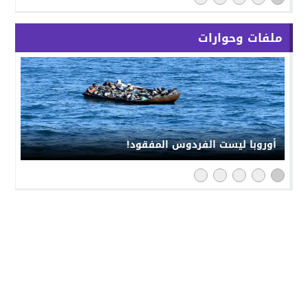
ملفات وحوارات
أوروبا ليست الفردوس المفقود!