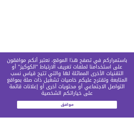
باستمراركم في تصفح هذا الموقع، نعتبر أنكم موافقون
على استخدامنا لملفات تعريف الارتباط "الكوكيز" أو
التقنيات الأخرى المماثلة لها والتي تتيح قياس نسب
المتابعة وتقترح عليكم خاصيات تشغيل ذات صلة بمواقع
التواصل الاجتماعي أو محتويات أخرى أو إعلانات قائمة
على خياراتكم الشخصية
موافق