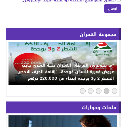
أعلمني بالمواضيع الجديدة بواسطة البريد الإلكتروني.
مجموعة العمران
“مَا تْفُوْتُوشْ الفرصة.. العمران جهة الشرق جَايْبَ
عروض مُغرية للسكن فوجدة.. “إقامة الجرف الأخضر
الشطر 2 و3 بوجدة ابتداء من 220.000 درهم
ملفات وحوارات