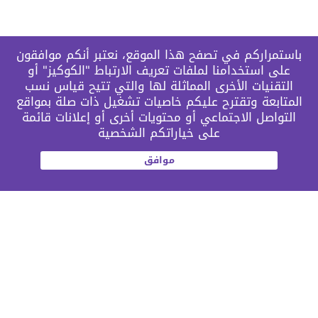
باستمراركم في تصفح هذا الموقع، نعتبر أنكم موافقون
على استخدامنا لملفات تعريف الارتباط "الكوكيز" أو
التقنيات الأخرى المماثلة لها والتي تتيح قياس نسب
المتابعة وتقترح عليكم خاصيات تشغيل ذات صلة بمواقع
التواصل الاجتماعي أو محتويات أخرى أو إعلانات قائمة
على خياراتكم الشخصية
موافق