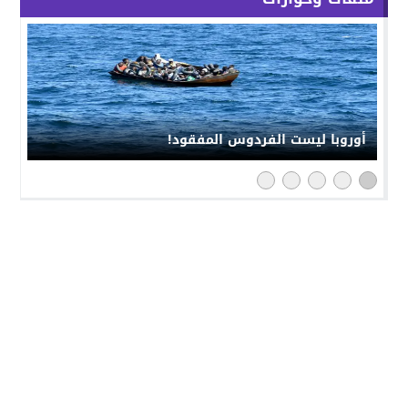
أوروبا ليست الفردوس المفقود!