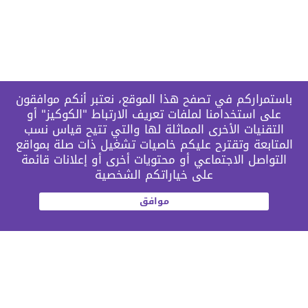
باستمراركم في تصفح هذا الموقع، نعتبر أنكم موافقون
على استخدامنا لملفات تعريف الارتباط "الكوكيز" أو
التقنيات الأخرى المماثلة لها والتي تتيح قياس نسب
المتابعة وتقترح عليكم خاصيات تشغيل ذات صلة بمواقع
التواصل الاجتماعي أو محتويات أخرى أو إعلانات قائمة
على خياراتكم الشخصية
موافق