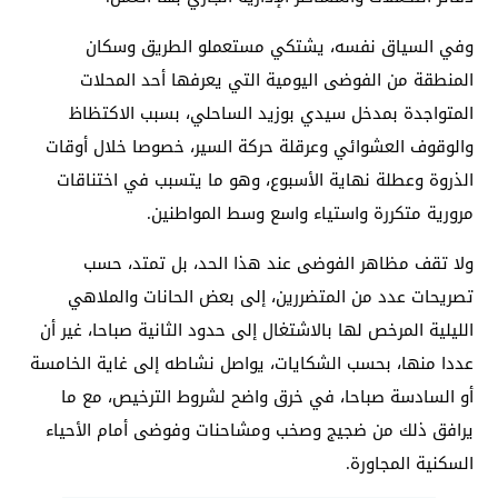
وفي السياق نفسه، يشتكي مستعملو الطريق وسكان
المنطقة من الفوضى اليومية التي يعرفها أحد المحلات
المتواجدة بمدخل سيدي بوزيد الساحلي، بسبب الاكتظاظ
والوقوف العشوائي وعرقلة حركة السير، خصوصا خلال أوقات
الذروة وعطلة نهاية الأسبوع، وهو ما يتسبب في اختناقات
مرورية متكررة واستياء واسع وسط المواطنين.
ولا تقف مظاهر الفوضى عند هذا الحد، بل تمتد، حسب
تصريحات عدد من المتضررين، إلى بعض الحانات والملاهي
الليلية المرخص لها بالاشتغال إلى حدود الثانية صباحا، غير أن
عددا منها، بحسب الشكايات، يواصل نشاطه إلى غاية الخامسة
أو السادسة صباحا، في خرق واضح لشروط الترخيص، مع ما
يرافق ذلك من ضجيج وصخب ومشاحنات وفوضى أمام الأحياء
السكنية المجاورة.