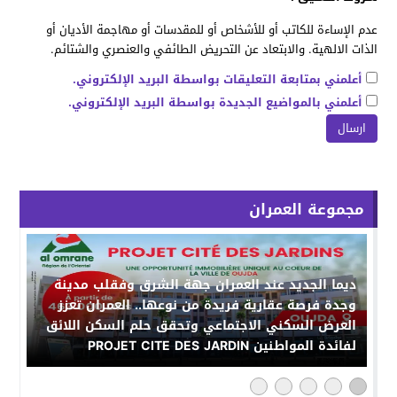
عدم الإساءة للكاتب أو للأشخاص أو للمقدسات أو مهاجمة الأديان أو
الذات الالهية. والابتعاد عن التحريض الطائفي والعنصري والشتائم.
أعلمني بمتابعة التعليقات بواسطة البريد الإلكتروني.
أعلمني بالمواضيع الجديدة بواسطة البريد الإلكتروني.
مجموعة العمران
ديما الجديد عند العمران جهة الشرق وفقلب مدينة
وجدة فرصة عقارية فريدة من نوعها.. العمران تعزز
العرض السكني الاجتماعي وتحقق حلم السكن اللائق
لفائدة المواطنين PROJET CITE DES JARDIN