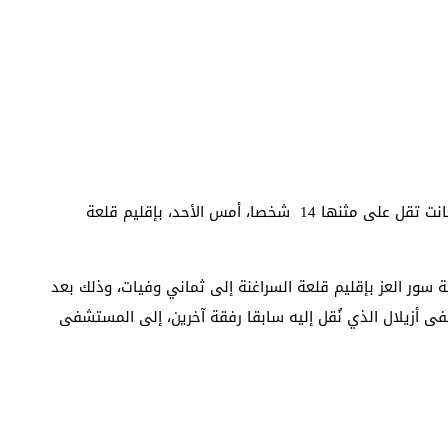
على إثر انقلاب دراجة نارية ثلاثية العجلات” تريبورتور”، كانت تقل على مثنها 14 شخصا، أمس الأحد، بإقليم قلعة
ور العز بإقليم قلعة السراغنة إلى ثماني وفيات، وذلك بعد
ى أزيلال الذي نُقل إليه سابقا رفقة آخرين، إلى المستشفى