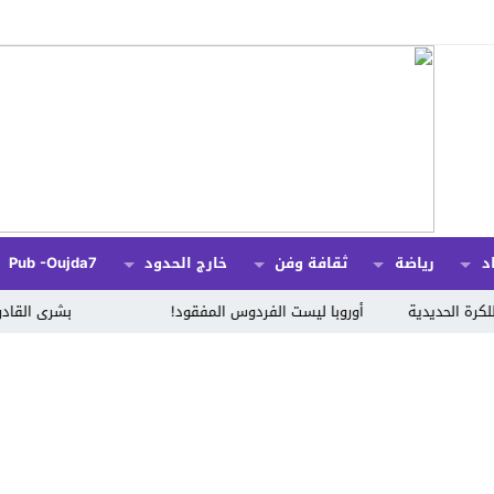
د
رياضة
ثقافة وفن
خارج الحدود
Pub -oujda7
أوروبا ليست الفردوس المفقود!
بشرى القادري مرشحة لمنص