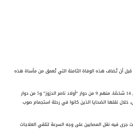
قبل أن تُضاف هذه الوفاة الثامنة التي تُعمق من مأساة هذه
يشار إلى أن دراجة ثلاثية العجلات “تريبورتور”، كانت تقل 14 شخصًا، منهم 9 من دوار “أولاد ناصر الدزوز” و5 من دوار
 خلال نقلها الضحايا الذين كانوا في رحلة استجمام صوب
ت جرى فيه نقل المصابين على وجه السرعة لتلقي العلاجات