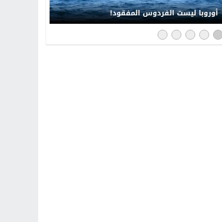
أوروبا ليست الفردوس المفقود!