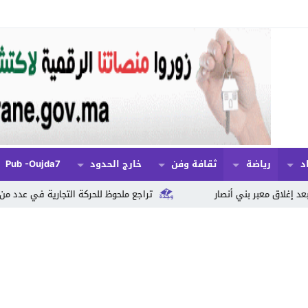
د
رياضة
ثقافة وفن
خارج الحدود
Pub -oujda7
ر
تراجع ملحوظ للحركة التجارية في عدد من المدن المغربية بفعل م