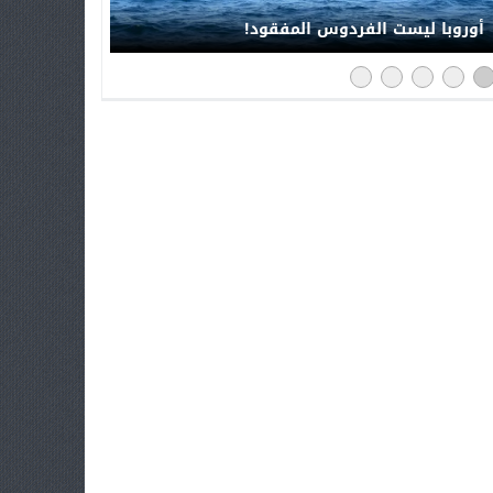
أوروبا ليست الفردوس المفقود!