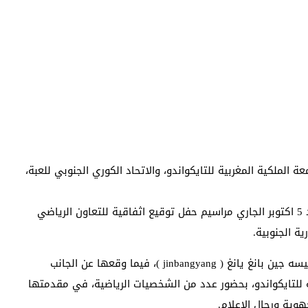
ة الملكية المغربية للتايكواندو، والاتحاد الكوري الجنوبي للعبة،
شهدت عاصمة المملكة المغربية الرباط صباح اليوم الأحد 5 اكتوبر الجاري مراسيم حفل توقيع اثفاقية للتعاون الرياضي
ية الجنوبية.
وقع الاتفاقية عن الجانب الكوري الجنوبي للتايكواندو، رئيسه جين بانغ يانغ ( jinbangyang )، فيما وقعها عن الجانب
ة للتايكواندو، بحضور عدد من الشخصيات الرياضية، في مقدمتها
وية ورجال الإعلام.