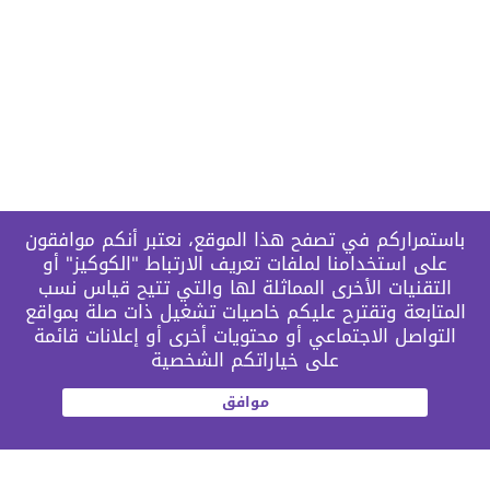
باستمراركم في تصفح هذا الموقع، نعتبر أنكم موافقون
على استخدامنا لملفات تعريف الارتباط "الكوكيز" أو
التقنيات الأخرى المماثلة لها والتي تتيح قياس نسب
المتابعة وتقترح عليكم خاصيات تشغيل ذات صلة بمواقع
التواصل الاجتماعي أو محتويات أخرى أو إعلانات قائمة
على خياراتكم الشخصية
موافق