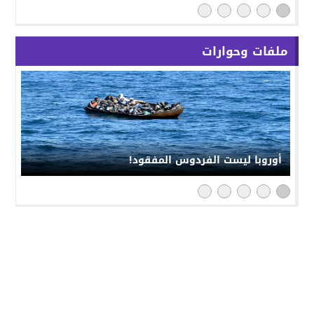
ملفات وحوارات
أوروبا ليست الفردوس المفقود!