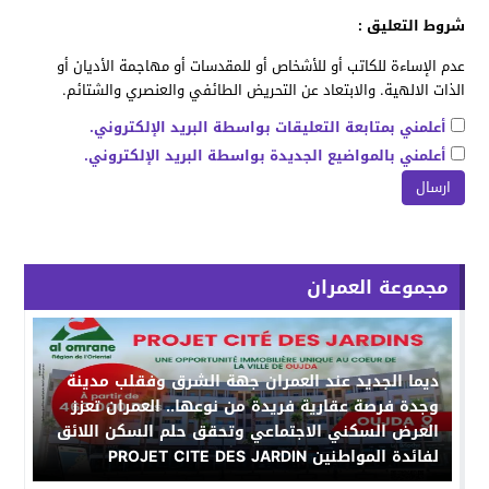
شروط التعليق :
عدم الإساءة للكاتب أو للأشخاص أو للمقدسات أو مهاجمة الأديان أو
الذات الالهية. والابتعاد عن التحريض الطائفي والعنصري والشتائم.
أعلمني بمتابعة التعليقات بواسطة البريد الإلكتروني.
أعلمني بالمواضيع الجديدة بواسطة البريد الإلكتروني.
مجموعة العمران
ديما الجديد عند العمران جهة الشرق وفقلب مدينة
وجدة فرصة عقارية فريدة من نوعها.. العمران تعزز
العرض السكني الاجتماعي وتحقق حلم السكن اللائق
لفائدة المواطنين PROJET CITE DES JARDIN